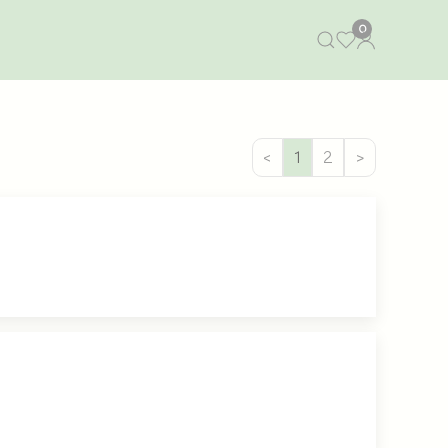
0
<
1
2
>