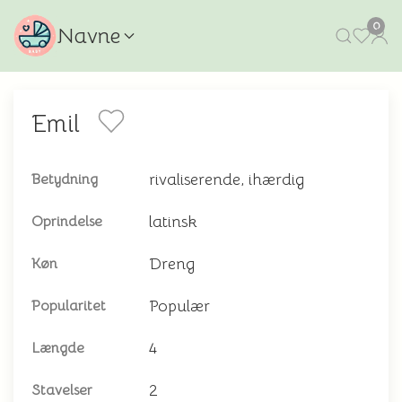
0
Navne
Emil
rivaliserende, ihærdig
Betydning
latinsk
Oprindelse
Dreng
Køn
Populær
Popularitet
4
Længde
2
Stavelser